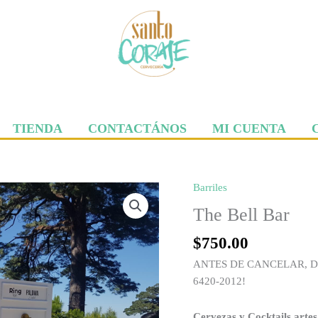
TIENDA
CONTACTÁNOS
MI CUENTA
Barriles
The
Bell
The Bell Bar
Bar
$
750.00
cantidad
ANTES DE CANCELAR, D
6420-2012!
Cervezas y Cocktails artes