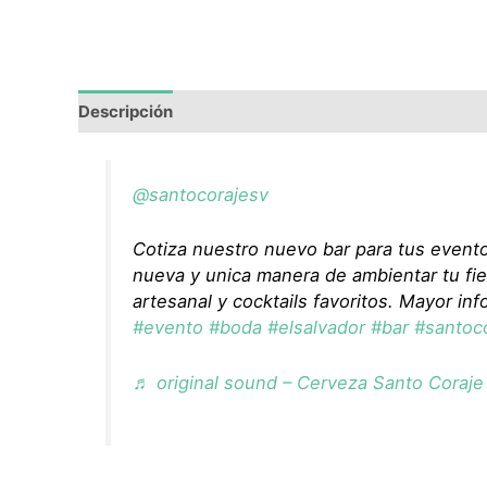
Descripción
@santocorajesv
Cotiza nuestro nuevo bar para tus evento
nueva y unica manera de ambientar tu fi
artesanal y cocktails favoritos. Mayor in
#evento
#boda
#elsalvador
#bar
#santoc
♬ original sound – Cerveza Santo Coraje