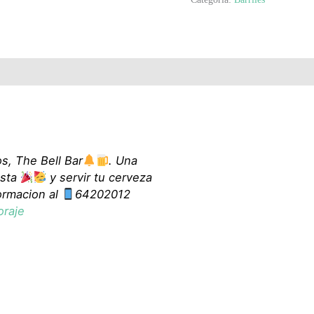
s, The Bell Bar
. Una
esta
y servir tu cerveza
formacion al
64202012
oraje