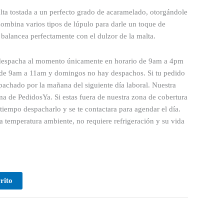
ta tostada a un perfecto grado de acaramelado, otorgándole
ombina varios tipos de lúpulo para darle un toque de
 balancea perfectamente con el dulzor de la malta.
 despacha al momento únicamente en horario de 9am a 4pm
s de 9am a 11am y domingos no hay despachos. Si tu pedido
pachado por la mañana del siguiente día laboral. Nuestra
ma de PedidosYa. Si estas fuera de nuestra zona de cobertura
iempo despacharlo y se te contactara para agendar el día.
 temperatura ambiente, no requiere refrigeración y su vida
rito