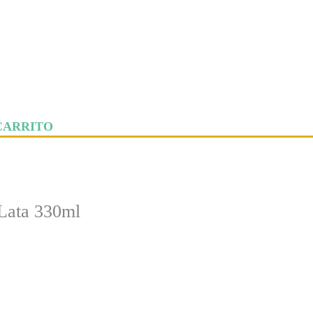
CARRITO
Lata 330ml